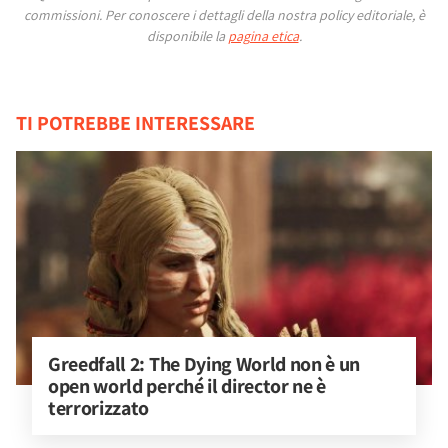
commissioni.
Per conoscere i dettagli della nostra policy editoriale, è
disponibile la
pagina etica
.
TI POTREBBE INTERESSARE
Greedfall 2: The Dying World non è un 
open world perché il director ne è 
terrorizzato