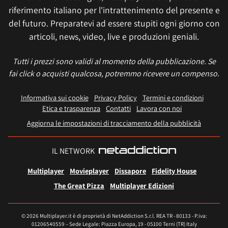
riferimento italiano per l'intrattenimento del presente e
del futuro. Preparatevi ad essere stupiti ogni giorno con
articoli, news, video, live e produzioni geniali.
Tutti i prezzi sono validi al momento della pubblicazione. Se
fai click o acquisti qualcosa, potremmo ricevere un compenso.
Informativa sui cookie
Privacy Policy
Termini e condizioni
Etica e trasparenza
Contatti
Lavora con noi
Aggiorna le impostazioni di tracciamento della pubblicità
IL NETWORK
Multiplayer
Movieplayer
Dissapore
Fidelity House
The Great Pizza
Multiplayer Edizioni
© 2026 Multiplayer.it è di proprietà di NetAddiction S.r.l. REA TR - 80133 - P.iva:
01206540559 – Sede Legale: Piazza Europa, 19 - 05100 Terni (TR) Italy