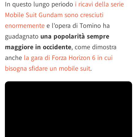
In questo lungo periodo
i ricavi della serie
Mobile Suit Gundam sono cresciuti
enormemente
e l'opera di Tomino ha
guadagnato
una popolarità sempre
maggiore in occidente
, come dimostra
anche
la gara di Forza Horizon 6 in cui
bisogna sfidare un mobile suit
.