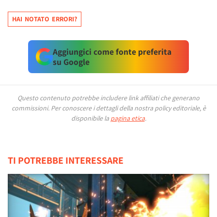
HAI NOTATO ERRORI?
Aggiungici come fonte preferita
su Google
Questo contenuto potrebbe includere link affiliati che generano
commissioni.
Per conoscere i dettagli della nostra policy editoriale, è
disponibile la
pagina etica
.
TI POTREBBE INTERESSARE