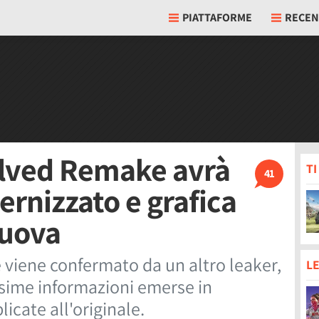
PIATTAFORME
RECEN
lved Remake avrà
T
41
rnizzato e grafica
uova
iene confermato da un altro leaker,
LE
sime informazioni emerse in
icate all'originale.