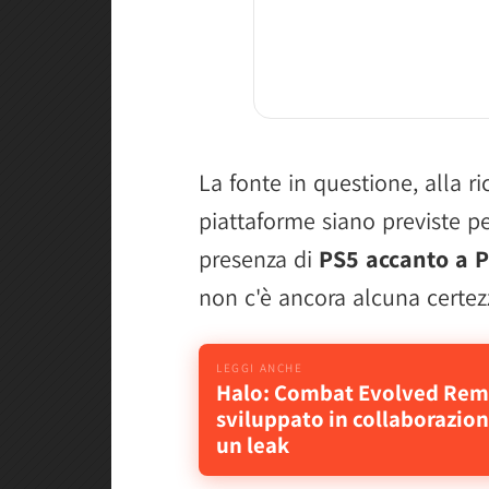
La fonte in questione, alla ri
piattaforme siano previste pe
presenza di
PS5 accanto a P
non c'è ancora alcuna certez
Halo: Combat Evolved Rem
sviluppato in collaborazion
un leak