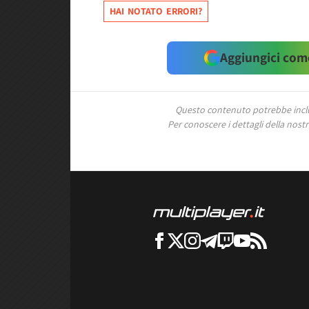
HAI NOTATO ERRORI?
Aggiungici come
Questo contenuto potrebbe includ
Per conoscere i dettagli della nostra