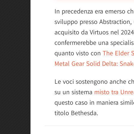
In precedenza era emerso c
sviluppo presso Abstraction,
acquisito da Virtuos nel 202
confermerebbe una specialist
quanto visto con
The Elder S
Metal Gear Solid Delta: Snak
Le voci sostengono anche ch
su un sistema
misto tra Unr
questo caso in maniera simil
titolo Bethesda.