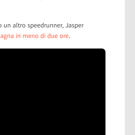
o un altro speedrunner, Jasper
agna in meno di due ore
.