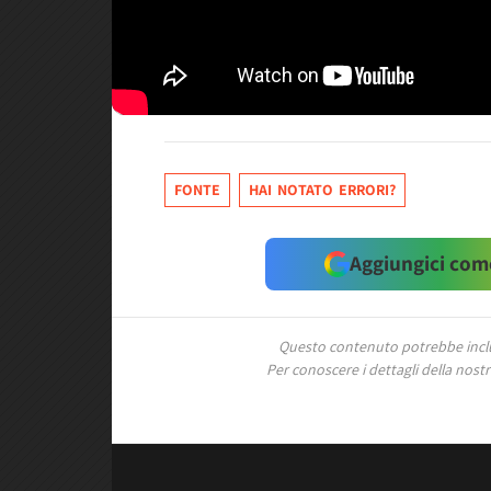
FONTE
HAI NOTATO ERRORI?
Aggiungici come
Questo contenuto potrebbe includ
Per conoscere i dettagli della nostra