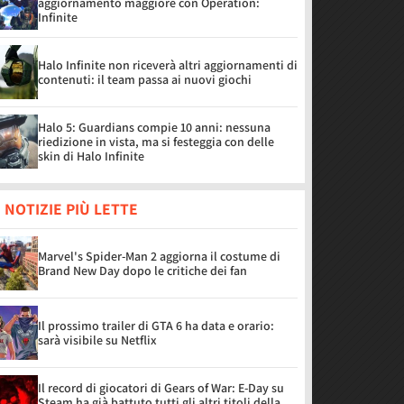
aggiornamento maggiore con Operation:
Infinite
Halo Infinite non riceverà altri aggiornamenti di
contenuti: il team passa ai nuovi giochi
Halo 5: Guardians compie 10 anni: nessuna
riedizione in vista, ma si festeggia con delle
skin di Halo Infinite
 NOTIZIE PIÙ LETTE
Marvel's Spider-Man 2 aggiorna il costume di
Brand New Day dopo le critiche dei fan
Il prossimo trailer di GTA 6 ha data e orario:
sarà visibile su Netflix
Il record di giocatori di Gears of War: E-Day su
Steam ha già battuto tutti gli altri titoli della