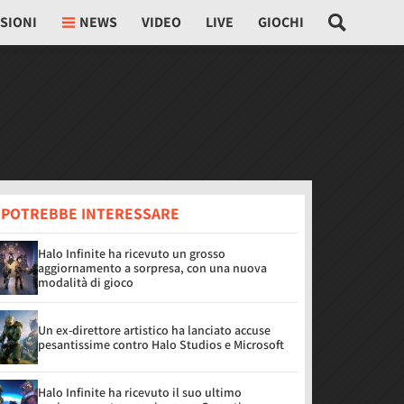
SIONI
NEWS
VIDEO
LIVE
GIOCHI
I POTREBBE INTERESSARE
Halo Infinite ha ricevuto un grosso
aggiornamento a sorpresa, con una nuova
modalità di gioco
Un ex-direttore artistico ha lanciato accuse
pesantissime contro Halo Studios e Microsoft
Halo Infinite ha ricevuto il suo ultimo