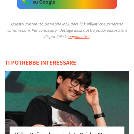
su Google
Questo contenuto potrebbe includere link affiliati che generano
commissioni.
Per conoscere i dettagli della nostra policy editoriale, è
disponibile la
pagina etica
.
TI POTREBBE INTERESSARE