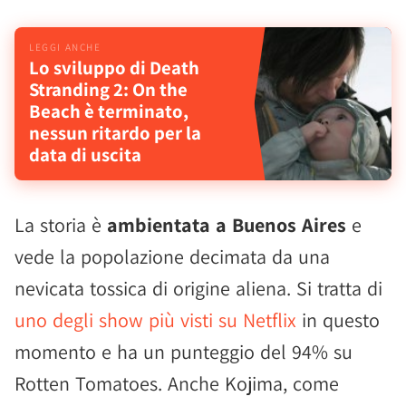
Lo sviluppo di Death
Stranding 2: On the
Beach è terminato,
nessun ritardo per la
data di uscita
La storia è
ambientata a Buenos Aires
e
vede la popolazione decimata da una
nevicata tossica di origine aliena. Si tratta di
uno degli show più visti su Netflix
in questo
momento e ha un punteggio del 94% su
Rotten Tomatoes. Anche Kojima, come