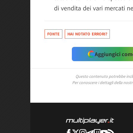
di vendita dei vari mercati 
FONTE
HAI NOTATO ERRORI?
Aggiungici come
Questo contenuto potrebbe includ
Per conoscere i dettagli della nostra