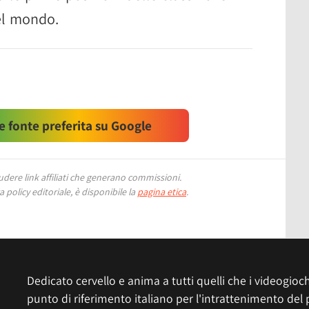
nel mondo.
 fonte preferita su Google
ere link affiliati che generano commissioni.
 policy editoriale, è disponibile la
pagina etica
.
Dedicato cervello e anima a tutti quelli che i videogiochi
punto di riferimento italiano per l'intrattenimento del 