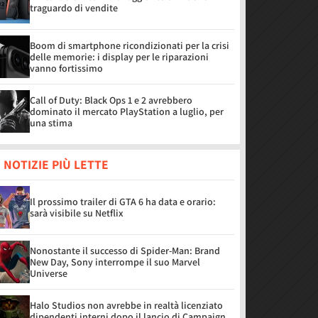
traguardo di vendite
Boom di smartphone ricondizionati per la crisi
delle memorie: i display per le riparazioni
vanno fortissimo
Call of Duty: Black Ops 1 e 2 avrebbero
dominato il mercato PlayStation a luglio, per
una stima
 NOTIZIE PIÙ LETTE
Il prossimo trailer di GTA 6 ha data e orario:
sarà visibile su Netflix
Nonostante il successo di Spider-Man: Brand
New Day, Sony interrompe il suo Marvel
Universe
Halo Studios non avrebbe in realtà licenziato
dipendenti interni dopo il lancio di Campaign