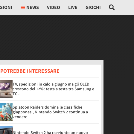
SIONI
NEWS
VIDEO
LIVE
GIOCHI
I POTREBBE INTERESSARE
TV, spedizioni in calo a giugno ma gli OLED
crescono del 12%: testa a testa tra Samsung e
TCL
Splatoon Raiders domina le classifiche
giapponesi, Nintendo Switch 2 continua a
vendere
Nintendo Switch 2 ha raggiunto un nuovo