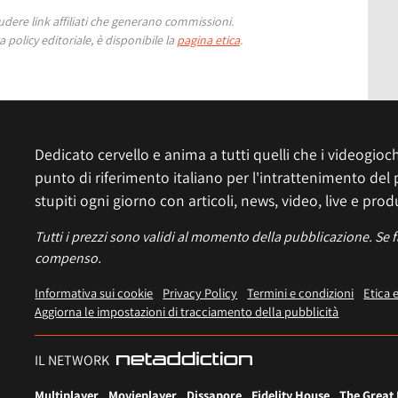
ere link affiliati che generano commissioni.
 policy editoriale, è disponibile la
pagina etica
.
Dedicato cervello e anima a tutti quelli che i videogiochi
punto di riferimento italiano per l'intrattenimento del 
stupiti ogni giorno con articoli, news, video, live e prod
Tutti i prezzi sono validi al momento della pubblicazione. Se 
compenso.
Informativa sui cookie
Privacy Policy
Termini e condizioni
Etica 
Aggiorna le impostazioni di tracciamento della pubblicità
IL NETWORK
Multiplayer
Movieplayer
Dissapore
Fidelity House
The Great