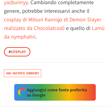
yazbunnyy
. Cambiando completamente
genere, potrebbe interessarvi anche il
cosplay di Mitsuri Kanrojo di Demon Slayer
realizzato da Chocolatcos0
e quello di
Lamù
da nymphahri
.
#
COSPLAY
HAI NOTATO ERRORI?
Aggiungici come fonte preferita
su Google