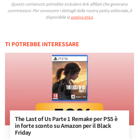
Questo contenuto potrebbe includere link affiliati che generano
commissioni.
Per conoscere i dettagli della nostra policy editoriale, è
disponibile la
pagina etica
.
TI POTREBBE INTERESSARE
The Last of Us Parte 1 Remake per PS5 è 
in forte sconto su Amazon per il Black 
Friday