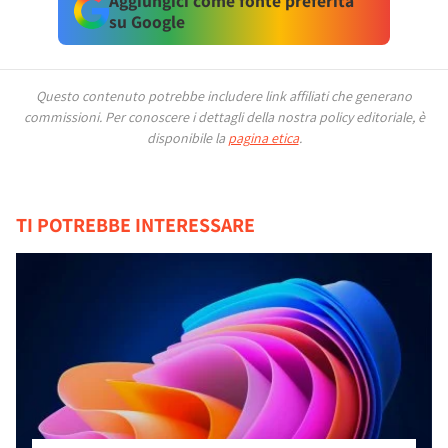
Aggiungici come fonte preferita
su Google
Questo contenuto potrebbe includere link affiliati che generano
commissioni.
Per conoscere i dettagli della nostra policy editoriale, è
disponibile la
pagina etica
.
TI POTREBBE INTERESSARE