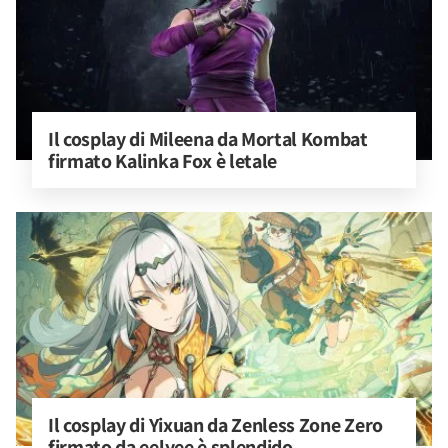
Il cosplay di Mileena da Mortal Kombat 
firmato Kalinka Fox è letale
Il cosplay di Yixuan da Zenless Zone Zero 
firmato da eelyee è splendido