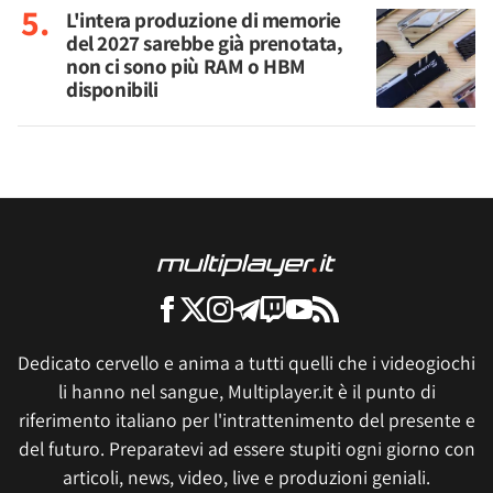
L'intera produzione di memorie
del 2027 sarebbe già prenotata,
non ci sono più RAM o HBM
disponibili
Dedicato cervello e anima a tutti quelli che i videogiochi
li hanno nel sangue, Multiplayer.it è il punto di
riferimento italiano per l'intrattenimento del presente e
del futuro. Preparatevi ad essere stupiti ogni giorno con
articoli, news, video, live e produzioni geniali.