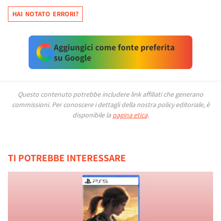
HAI NOTATO ERRORI?
Aggiungici come fonte preferita
su Google
Questo contenuto potrebbe includere link affiliati che generano
commissioni.
Per conoscere i dettagli della nostra policy editoriale, è
disponibile la
pagina etica
.
TI POTREBBE INTERESSARE