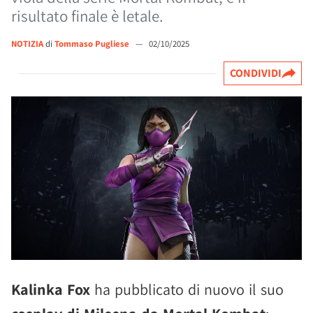
risultato finale è letale.
NOTIZIA
di
Tommaso Pugliese
—
02/10/2025
CONDIVIDI
Kalinka Fox
ha pubblicato di nuovo il suo