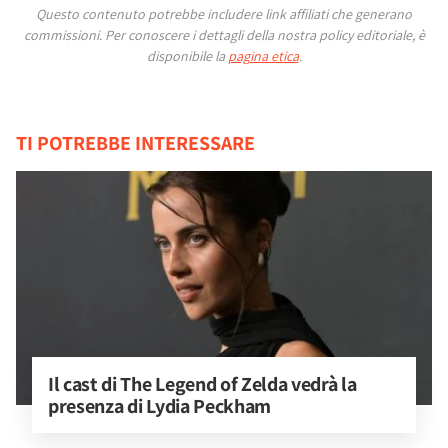
Questo contenuto potrebbe includere link affiliati che generano
commissioni.
Per conoscere i dettagli della nostra policy editoriale, è
disponibile la
pagina etica
.
TI POTREBBE INTERESSARE
Il cast di The Legend of Zelda vedrà la 
presenza di Lydia Peckham