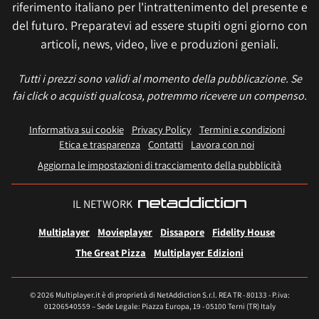
riferimento italiano per l'intrattenimento del presente e
del futuro. Preparatevi ad essere stupiti ogni giorno con
articoli, news, video, live e produzioni geniali.
Tutti i prezzi sono validi al momento della pubblicazione. Se
fai click o acquisti qualcosa, potremmo ricevere un compenso.
Informativa sui cookie
Privacy Policy
Termini e condizioni
Etica e trasparenza
Contatti
Lavora con noi
Aggiorna le impostazioni di tracciamento della pubblicità
IL NETWORK
Multiplayer
Movieplayer
Dissapore
Fidelity House
The Great Pizza
Multiplayer Edizioni
© 2026 Multiplayer.it è di proprietà di NetAddiction S.r.l. REA TR - 80133 - P.iva:
01206540559 – Sede Legale: Piazza Europa, 19 - 05100 Terni (TR) Italy