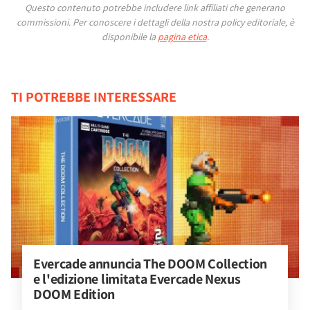
Questo contenuto potrebbe includere link affiliati che generano
commissioni.
Per conoscere i dettagli della nostra policy editoriale, è
disponibile la
pagina etica
.
TI POTREBBE INTERESSARE
Evercade annuncia The DOOM Collection 
e l'edizione limitata Evercade Nexus 
DOOM Edition