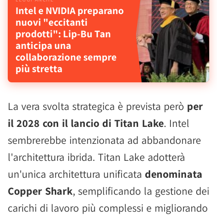
Intel e NVIDIA preparano
nuovi "eccitanti
prodotti": Lip-Bu Tan
anticipa una
collaborazione sempre
più stretta
La vera svolta strategica è prevista però
per
il 2028 con il lancio di Titan Lake
. Intel
sembrerebbe intenzionata ad abbandonare
l'architettura ibrida. Titan Lake adotterà
un'unica architettura unificata
denominata
Copper Shark
, semplificando la gestione dei
carichi di lavoro più complessi e migliorando