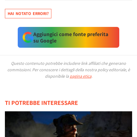
HAI NOTATO ERRORI?
Aggiungici come fonte preferita
su Google
Questo contenuto potrebbe includere link affiliati che generano
commissioni.
Per conoscere i dettagli della nostra policy editoriale, è
disponibile la
pagina etica
.
TI POTREBBE INTERESSARE