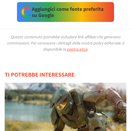
Aggiungici come fonte preferita
su Google
Questo contenuto potrebbe includere link affiliati che generano
commissioni.
Per conoscere i dettagli della nostra policy editoriale, è
disponibile la
pagina etica
.
TI POTREBBE INTERESSARE