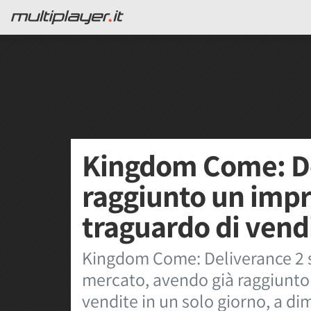
Kingdom Come: De
raggiunto un imp
traguardo di vendi
Kingdom Come: Deliverance 2 se
mercato, avendo già raggiunto
vendite in un solo giorno, a di