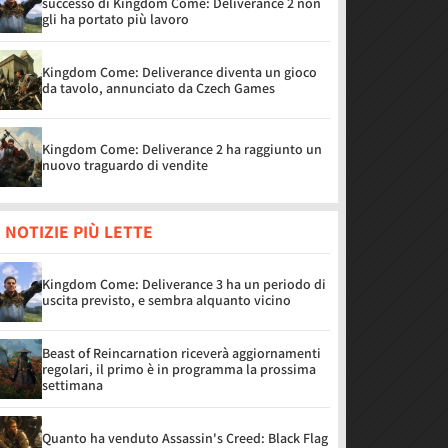
successo di Kingdom Come: Deliverance 2 non
gli ha portato più lavoro
Kingdom Come: Deliverance diventa un gioco
da tavolo, annunciato da Czech Games
Kingdom Come: Deliverance 2 ha raggiunto un
nuovo traguardo di vendite
 NOTIZIE PIÙ LETTE
Kingdom Come: Deliverance 3 ha un periodo di
uscita previsto, e sembra alquanto vicino
Beast of Reincarnation riceverà aggiornamenti
regolari, il primo è in programma la prossima
settimana
Quanto ha venduto Assassin's Creed: Black Flag