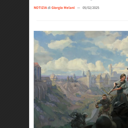
NOTIZIA
di
Giorgio Melani
—
05/02/2025