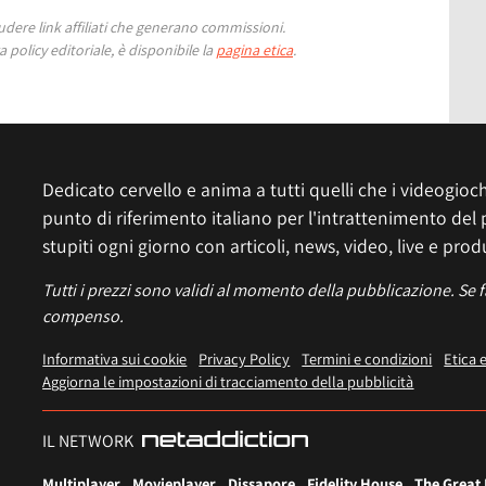
ere link affiliati che generano commissioni.
 policy editoriale, è disponibile la
pagina etica
.
Dedicato cervello e anima a tutti quelli che i videogiochi
punto di riferimento italiano per l'intrattenimento del 
stupiti ogni giorno con articoli, news, video, live e prod
Tutti i prezzi sono validi al momento della pubblicazione. Se 
compenso.
Informativa sui cookie
Privacy Policy
Termini e condizioni
Etica 
Aggiorna le impostazioni di tracciamento della pubblicità
IL NETWORK
Multiplayer
Movieplayer
Dissapore
Fidelity House
The Great