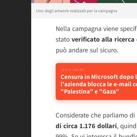
Uno degli artwork realizzati per la campagna
Nella campagna viene specif
stato
verificato alla ricerca
può andare sul sicuro.
Censura in Microsoft dopo l
l'azienda blocca le e-mail c
"Palestina" e "Gaza"
Considerate che parliamo di
di circa 1.176 dollari
, quind
99%. Se vi interessa il bundl