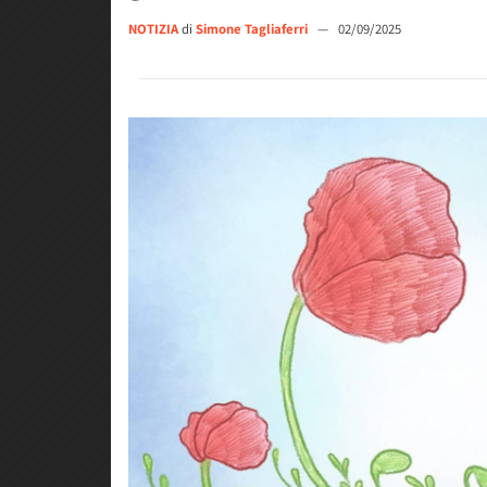
NOTIZIA
di
Simone Tagliaferri
—
02/09/2025