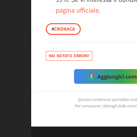
pagina ufficiale
.
#
CRONACA
HAI NOTATO ERRORI?
Aggiungici come
Questo contenuto potrebbe includ
Per conoscere i dettagli della nostra