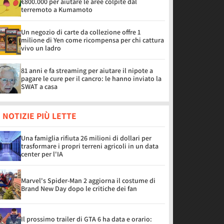
€800.000 per aiutare le aree colpite dal
terremoto a Kumamoto
Un negozio di carte da collezione offre 1
milione di Yen come ricompensa per chi cattura
vivo un ladro
81 anni e fa streaming per aiutare il nipote a
pagare le cure per il cancro: le hanno inviato la
SWAT a casa
 NOTIZIE PIÙ LETTE
Una famiglia rifiuta 26 milioni di dollari per
trasformare i propri terreni agricoli in un data
center per l'IA
Marvel's Spider-Man 2 aggiorna il costume di
Brand New Day dopo le critiche dei fan
Il prossimo trailer di GTA 6 ha data e orario: