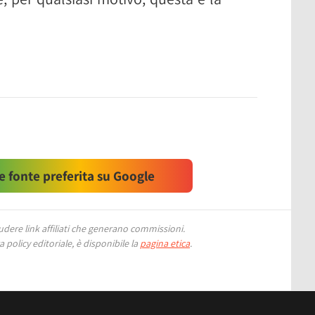
 fonte preferita su Google
ere link affiliati che generano commissioni.
 policy editoriale, è disponibile la
pagina etica
.