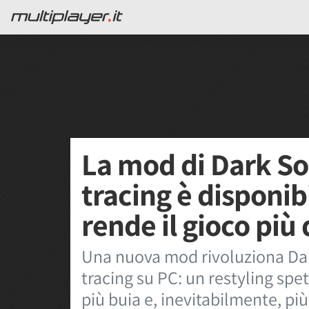
La mod di Dark Sou
tracing è disponib
rende il gioco più d
Una nuova mod rivoluziona Dar
tracing su PC: un restyling spe
più buia e, inevitabilmente, più 