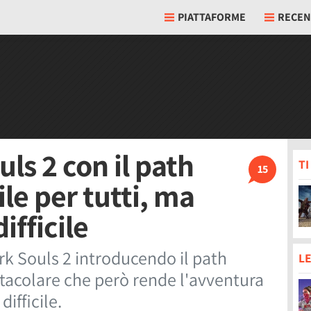
PIATTAFORME
RECEN
ls 2 con il path
T
15
ile per tutti, ma
ifficile
k Souls 2 introducendo il path
LE
ttacolare che però rende l'avventura
difficile.