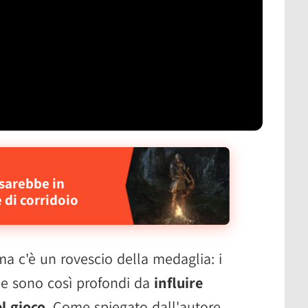
sarebbe in
 di corridoio
ma c'è un rovescio della medaglia: i
ne sono così profondi da
influire
l gioco
. Come spiegato dall'autore