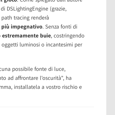
 di DSLightingEngine (grazie,
 path tracing renderà
2
più impegnativo
. Senza fonti di
o estremamente buie
, costringendo
e, oggetti luminosi o incantesimi per
una possibile fonte di luce,
to ad affrontare l'oscurità", ha
a, installatela a vostro rischio e