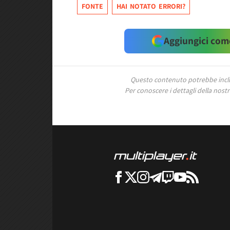
FONTE
HAI NOTATO ERRORI?
Aggiungici come
Questo contenuto potrebbe includ
Per conoscere i dettagli della nostra