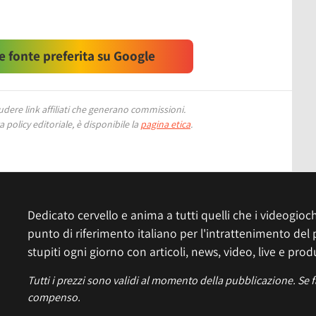
 fonte preferita su Google
ere link affiliati che generano commissioni.
 policy editoriale, è disponibile la
pagina etica
.
Dedicato cervello e anima a tutti quelli che i videogiochi
punto di riferimento italiano per l'intrattenimento del 
stupiti ogni giorno con articoli, news, video, live e prod
Tutti i prezzi sono validi al momento della pubblicazione. Se 
compenso.