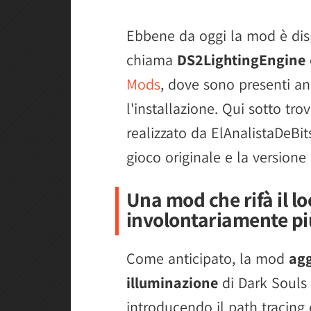
Ebbene da oggi la mod è disp
chiama
DS2LightingEngine
Mods
, dove sono presenti anc
l'installazione. Qui sotto tr
realizzato da ElAnalistaDeBits
gioco originale e la version
Una mod che rifà il l
involontariamente p
Come anticipato, la mod
agg
illuminazione
di Dark Souls 2
introducendo il path tracin