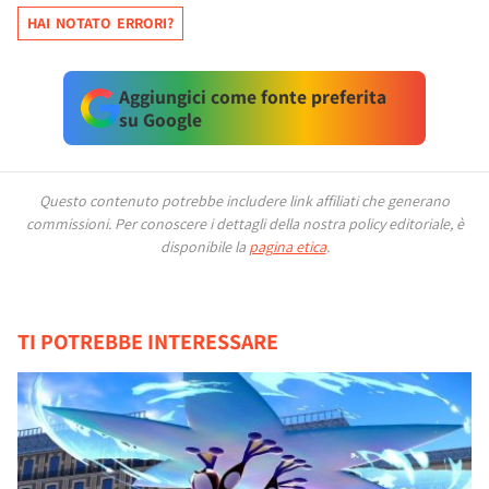
HAI NOTATO ERRORI?
Aggiungici come fonte preferita
su Google
Questo contenuto potrebbe includere link affiliati che generano
commissioni.
Per conoscere i dettagli della nostra policy editoriale, è
disponibile la
pagina etica
.
TI POTREBBE INTERESSARE