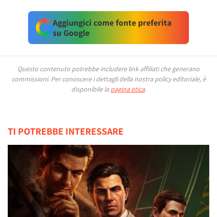
Aggiungici come fonte preferita
su Google
Questo contenuto potrebbe includere link affiliati che generano
commissioni.
Per conoscere i dettagli della nostra policy editoriale, è
disponibile la
pagina etica
.
TI POTREBBE INTERESSARE