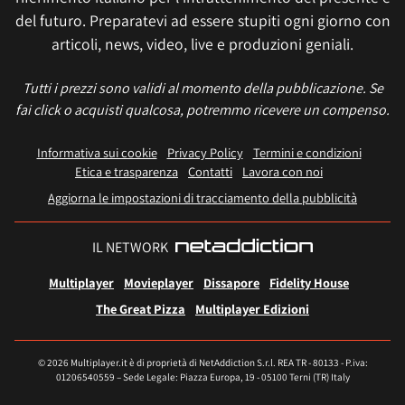
del futuro. Preparatevi ad essere stupiti ogni giorno con
articoli, news, video, live e produzioni geniali.
Tutti i prezzi sono validi al momento della pubblicazione. Se
fai click o acquisti qualcosa, potremmo ricevere un compenso.
Informativa sui cookie
Privacy Policy
Termini e condizioni
Etica e trasparenza
Contatti
Lavora con noi
Aggiorna le impostazioni di tracciamento della pubblicità
IL NETWORK
Multiplayer
Movieplayer
Dissapore
Fidelity House
The Great Pizza
Multiplayer Edizioni
© 2026 Multiplayer.it è di proprietà di NetAddiction S.r.l. REA TR - 80133 - P.iva:
01206540559 – Sede Legale: Piazza Europa, 19 - 05100 Terni (TR) Italy