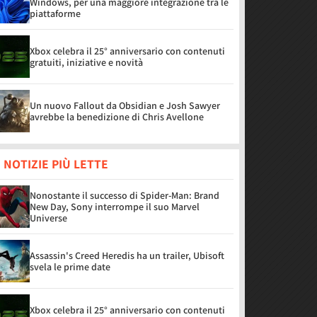
Windows, per una maggiore integrazione tra le
piattaforme
Xbox celebra il 25° anniversario con contenuti
gratuiti, iniziative e novità
Un nuovo Fallout da Obsidian e Josh Sawyer
avrebbe la benedizione di Chris Avellone
 NOTIZIE PIÙ LETTE
Nonostante il successo di Spider-Man: Brand
New Day, Sony interrompe il suo Marvel
Universe
Assassin's Creed Heredis ha un trailer, Ubisoft
svela le prime date
Xbox celebra il 25° anniversario con contenuti