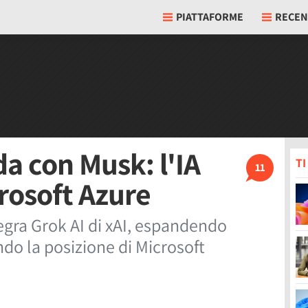
PIATTAFORME
RECEN
da con Musk: l'IA
T
11
rosoft Azure
egra Grok AI di xAI, espandendo
ndo la posizione di Microsoft