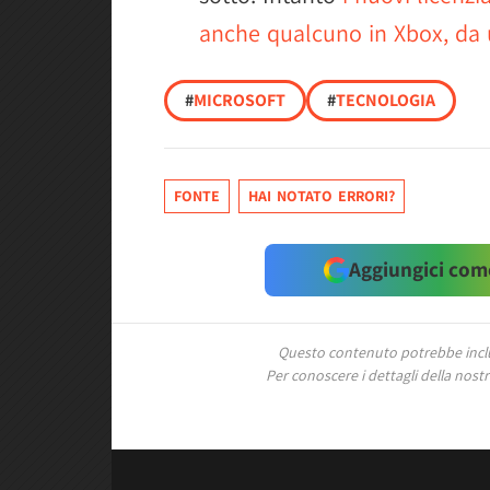
anche qualcuno in Xbox, da 
#
MICROSOFT
#
TECNOLOGIA
FONTE
HAI NOTATO ERRORI?
Aggiungici come
Questo contenuto potrebbe includ
Per conoscere i dettagli della nostra