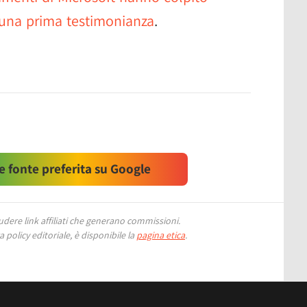
una prima testimonianza
.
 fonte preferita su Google
ere link affiliati che generano commissioni.
 policy editoriale, è disponibile la
pagina etica
.