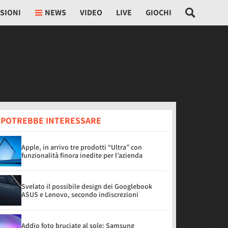
SIONI
NEWS
VIDEO
LIVE
GIOCHI
I POTREBBE INTERESSARE
Apple, in arrivo tre prodotti “Ultra” con
funzionalità finora inedite per l’azienda
Svelato il possibile design dei Googlebook
ASUS e Lenovo, secondo indiscrezioni
Addio foto bruciate al sole: Samsung