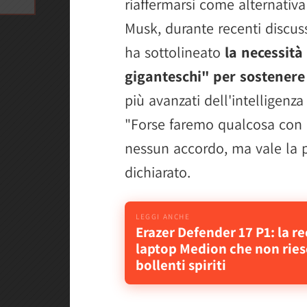
riaffermarsi come alternativa 
Musk, durante recenti discuss
ha sottolineato
la necessità
giganteschi" per sostenere 
più avanzati dell'intelligenza 
"Forse faremo qualcosa con 
nessun accordo, ma vale la p
dichiarato.
Erazer Defender 17 P1: la r
laptop Medion che non riesc
bollenti spiriti