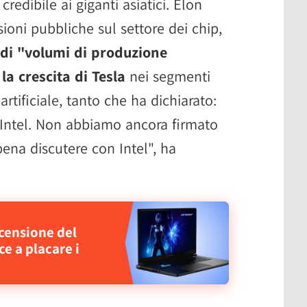
credibile ai giganti asiatici. Elon
ioni pubbliche sul settore dei chip,
 di "volumi di produzione
la crescita di Tesla
nei segmenti
artificiale, tanto che ha dichiarato:
Intel. Non abbiamo ancora firmato
ena discutere con Intel", ha
ecensione del
e a placare i