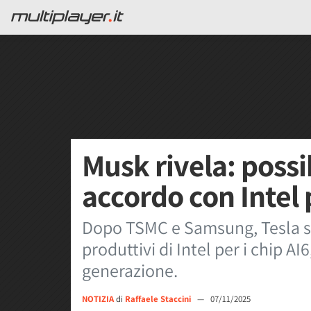
Musk rivela: possi
accordo con Intel p
Dopo TSMC e Samsung, Tesla sa
produttivi di Intel per i chip AI
generazione.
NOTIZIA
di
Raffaele Staccini
—
07/11/2025