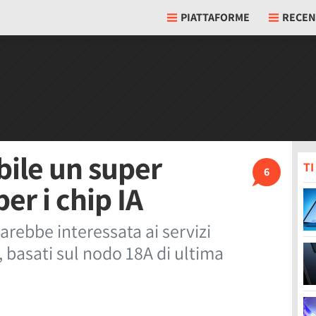
PIATTAFORME
RECEN
bile un super
T
6
er i chip IA
rebbe interessata ai servizi
6, basati sul nodo 18A di ultima