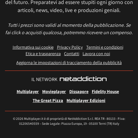
del futuro. Preparatevi ad essere stupiti ogni giorno con
articoli, news, video, live e produzioni geniali.
Tutti i prezzi sono validi al momento della pubblicazione. Se
fai click o acquisti qualcosa, potremmo ricevere un compenso.
Informativa sui cookie
Privacy Policy
Termini e condizioni
Etica e trasparenza
Contatti
Lavora con noi
Aggiorna le impostazioni di tracciamento della pubblicità
IL NETWORK
Multiplayer
Movieplayer
Dissapore
Fidelity House
The Great Pizza
Multiplayer Edizioni
© 2026 Multiplayer.it è di proprietà di NetAddiction S.r.l. REA TR - 80133 - P.iva:
01206540559 – Sede Legale: Piazza Europa, 19 - 05100 Terni (TR) Italy