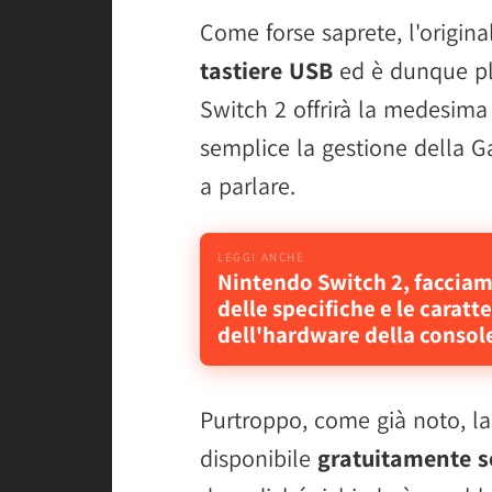
Come forse saprete, l'origin
tastiere USB
ed è dunque pl
Switch 2 offrirà la medesima
semplice la gestione della G
a parlare.
Nintendo Switch 2, faccia
delle specifiche e le caratt
dell'hardware della consol
Purtroppo, come già noto, l
disponibile
gratuitamente s