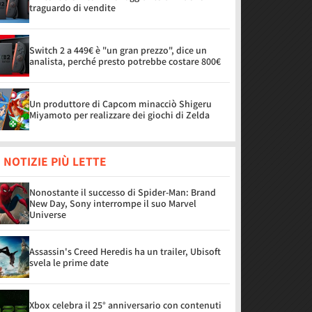
traguardo di vendite
Switch 2 a 449€ è "un gran prezzo", dice un
analista, perché presto potrebbe costare 800€
Un produttore di Capcom minacciò Shigeru
Miyamoto per realizzare dei giochi di Zelda
 NOTIZIE PIÙ LETTE
Nonostante il successo di Spider-Man: Brand
New Day, Sony interrompe il suo Marvel
Universe
Assassin's Creed Heredis ha un trailer, Ubisoft
svela le prime date
Xbox celebra il 25° anniversario con contenuti