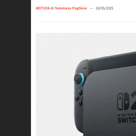
NOTIZIA
di
Tommaso Pugliese
—
18/05/2025