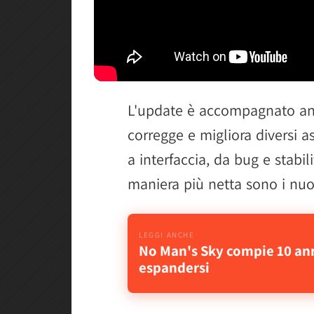
L'update è accompagnato a
corregge e migliora diversi a
a interfaccia, da bug e stabi
maniera più netta sono i nuo
No Man's Sky compie 10 ann
espandersi