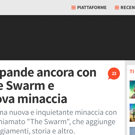
PIATTAFORME
RECEN
spande ancora con
T
23
he Swarm e
ova minaccia
 una nuova e inquietante minaccia con
 chiamato "The Swarm", che aggiunge
iamenti, storia e altro.