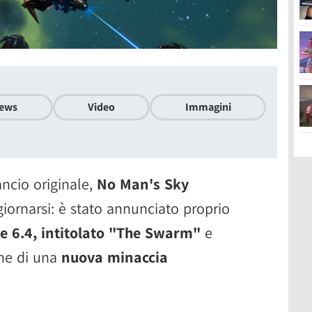
ews
Video
Immagini
ancio originale,
No Man's Sky
iornarsi: è stato annunciato proprio
e 6.4, intitolato "The Swarm"
e
one di una
nuova minaccia