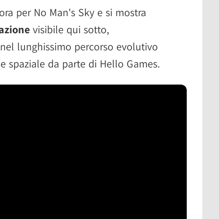
ora per No Man's Sky e si mostra
tazione
visibile qui sotto,
nel lunghissimo percorso evolutivo
e spaziale da parte di Hello Games.