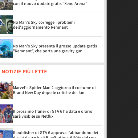
con il nuovo update gratis "Xeno Arena"
No Man's Sky corregge i problemi
dell'aggiornamento Remnant
No Man's Sky presenta il grosso update gratis
"Remnant", che porta una gravity gun
 NOTIZIE PIÙ LETTE
Marvel's Spider-Man 2 aggiorna il costume di
Brand New Day dopo le critiche dei fan
Il prossimo trailer di GTA 6 ha data e orario:
sarà visibile su Netflix
Il publisher di GTA 6 approva l'abbandono dei
dischi da parte di PlayStation: il 90% del suo