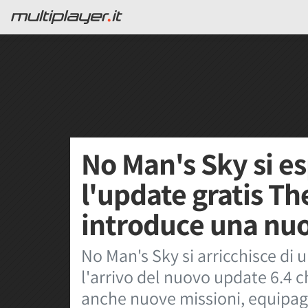
No Man's Sky si e
l'update gratis T
introduce una nu
No Man's Sky si arricchisce di
l'arrivo del nuovo update 6.4
anche nuove missioni, equipagg