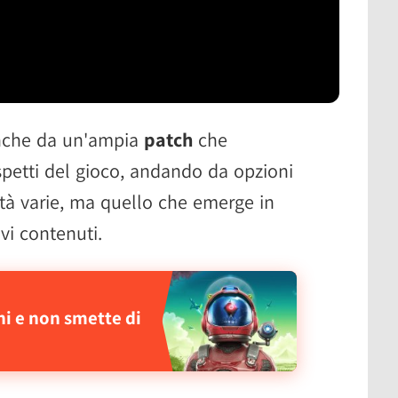
nche da un'ampia
patch
che
spetti del gioco, andando da opzioni
lità varie, ma quello che emerge in
vi contenuti.
i e non smette di