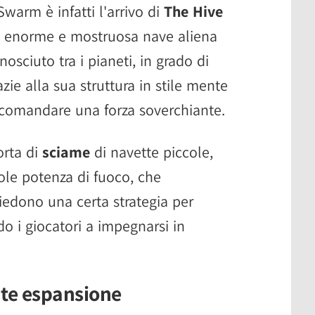
Swarm è infatti l'arrivo di
The Hive
di enorme e mostruosa nave aliena
sciuto tra i pianeti, in grado di
zie alla sua struttura in stile mente
i comandare una forza soverchiante.
orta di
sciame
di navette piccole,
vole potenza di fuoco, che
iedono una certa strategia per
o i giocatori a impegnarsi in
nte espansione