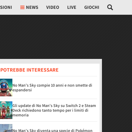
SIONI
NEWS
VIDEO
LIVE
GIOCHI
I POTREBBE INTERESSARE
No Man's Sky compie 10 anni e non smette di
espandersi
Gli update di No Man's Sky su Switch 2 e Steam
Deck richiedono tanto tempo per i limiti di
memoria
No Man's Sky diventa una specie di Pokémon