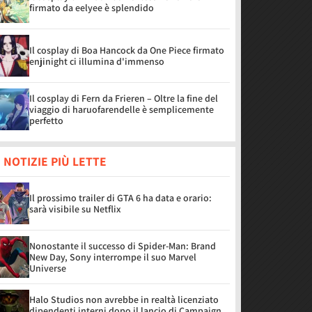
firmato da eelyee è splendido
Il cosplay di Boa Hancock da One Piece firmato
enjinight ci illumina d'immenso
Il cosplay di Fern da Frieren – Oltre la fine del
viaggio di haruofarendelle è semplicemente
perfetto
 NOTIZIE PIÙ LETTE
Il prossimo trailer di GTA 6 ha data e orario:
sarà visibile su Netflix
Nonostante il successo di Spider-Man: Brand
New Day, Sony interrompe il suo Marvel
Universe
Halo Studios non avrebbe in realtà licenziato
dipendenti interni dopo il lancio di Campaign