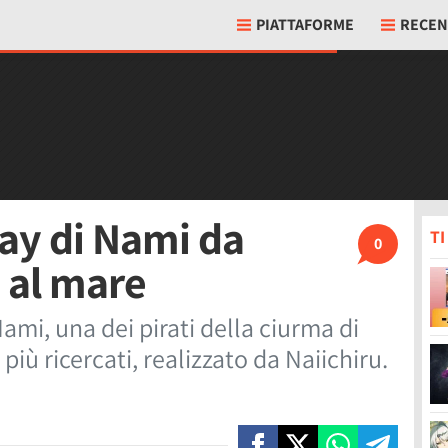
PIATTAFORME
RECEN
lay di Nami da
T
0
a al mare
mi, una dei pirati della ciurma di
più ricercati, realizzato da Naiichiru.