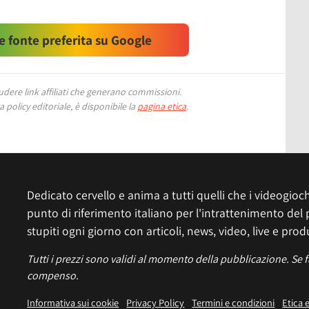
 fonte preferita su Google
ere link affiliati che generano commissioni.
 policy editoriale, è disponibile la
pagina etica
.
Dedicato cervello e anima a tutti quelli che i videogiochi
punto di riferimento italiano per l'intrattenimento del 
stupiti ogni giorno con articoli, news, video, live e prod
Tutti i prezzi sono validi al momento della pubblicazione. Se 
compenso.
Informativa sui cookie
Privacy Policy
Termini e condizioni
Etica 