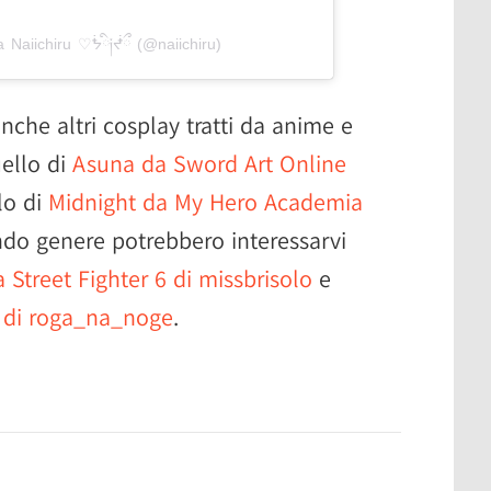
a Naiichiru ♡ᖭི༏ᖫྀ (@naiichiru)
nche altri cosplay tratti da anime e
ello di
Asuna da Sword Art Online
lo di
Midnight da My Hero Academia
do genere potrebbero interessarvi
Street Fighter 6 di missbrisolo
e
r di roga_na_noge
.