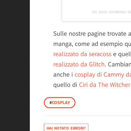
Un post condiviso d
Sulle nostre pagine trovate a
manga, come ad esempio qu
realizzato da seracoss
e quel
realizzato da Glitch
. Cambian
anche i
cosplay di Cammy da 
quello di
Ciri da The Witche
#
COSPLAY
HAI NOTATO ERRORI?