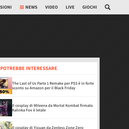
SIONI
NEWS
VIDEO
LIVE
GIOCHI
I POTREBBE INTERESSARE
The Last of Us Parte 1 Remake per PS5 è in forte
sconto su Amazon per il Black Friday
Il cosplay di Mileena da Mortal Kombat firmato
Kalinka Fox è letale
Il cosplay di Yixuan da Zenless Zone Zero