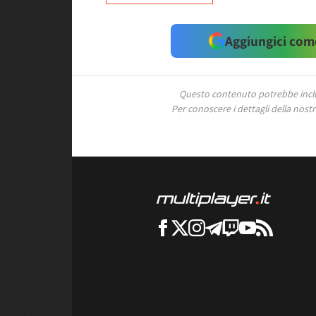
Aggiungici come
Questo contenuto potrebbe includ
Per conoscere i dettagli della nostra