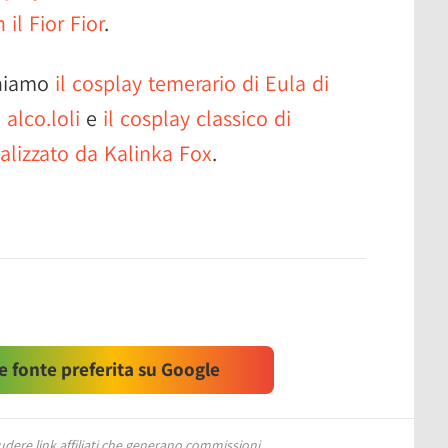
il Fior Fior
.
oniamo
il cosplay temerario di Eula di
alco.loli
e
il cosplay classico di
alizzato da Kalinka Fox
.
 fonte preferita su Google
ere link affiliati che generano commissioni.