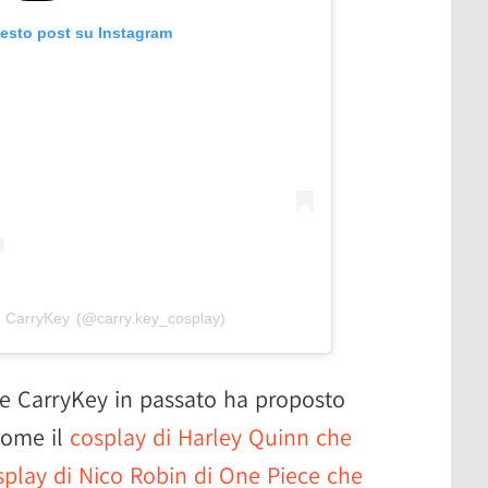
uesto post su Instagram
 CarryKey (@carry.key_cosplay)
nde CarryKey in passato ha proposto
come il
cosplay di Harley Quinn che
osplay di Nico Robin di One Piece che