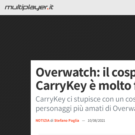
Overwatch: il cosp
CarryKey è molto 
CarryKey ci stupisce con un cos
personaggi più amati di Overw
NOTIZIA
di
Stefano Paglia
—
10/08/2021