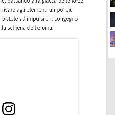
ne, passando alla giacca delle forze
arrivare agli elementi un po' più
le pistole ad impulsi e il congegno
la schiena dell'eroina.