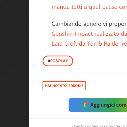
manda tutti a quel paese con 
Cambiando genere vi prop
Genshin Impact realizzato da 
Lara Croft da Tomb Raider re
#
COSPLAY
HAI NOTATO ERRORI?
Aggiungici come
Questo contenuto potrebbe includ