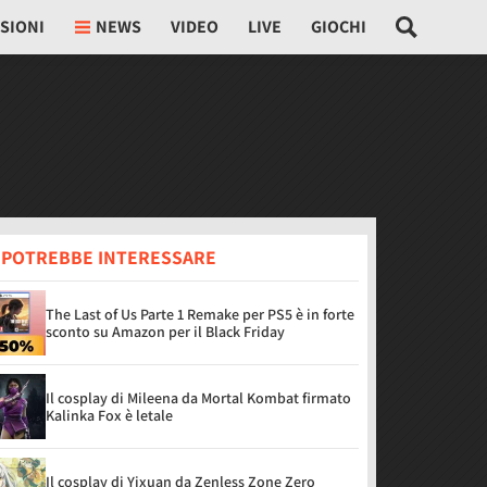
SIONI
NEWS
VIDEO
LIVE
GIOCHI
I POTREBBE INTERESSARE
The Last of Us Parte 1 Remake per PS5 è in forte
sconto su Amazon per il Black Friday
Il cosplay di Mileena da Mortal Kombat firmato
Kalinka Fox è letale
Il cosplay di Yixuan da Zenless Zone Zero