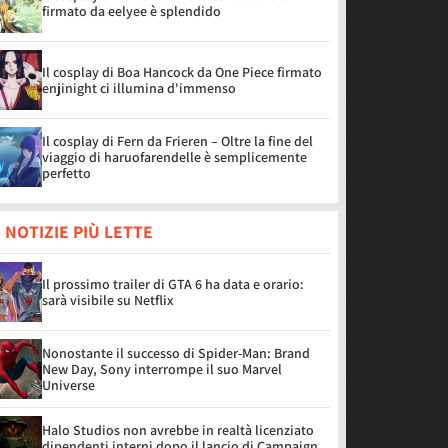
firmato da eelyee è splendido
Il cosplay di Boa Hancock da One Piece firmato
enjinight ci illumina d'immenso
Il cosplay di Fern da Frieren – Oltre la fine del
viaggio di haruofarendelle è semplicemente
perfetto
 NOTIZIE PIÙ LETTE
Il prossimo trailer di GTA 6 ha data e orario:
sarà visibile su Netflix
Nonostante il successo di Spider-Man: Brand
New Day, Sony interrompe il suo Marvel
Universe
Halo Studios non avrebbe in realtà licenziato
dipendenti interni dopo il lancio di Campaign