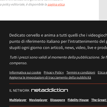
 policy editoriale, è disponibile la
pagina etica
.
Dedicato cervello e anima a tutti quelli che i videogiochi
punto di riferimento italiano per l'intrattenimento del 
stupiti ogni giorno con articoli, news, video, live e prod
Tutti i prezzi sono validi al momento della pubblicazione. Se 
compenso.
Informativa sui cookie
Privacy Policy
Termini e condizioni
Etica 
Aggiorna le impostazioni di tracciamento della pubblicità
IL NETWORK
Multiplayer
Movieplayer
Dissapore
Fidelity House
The Great