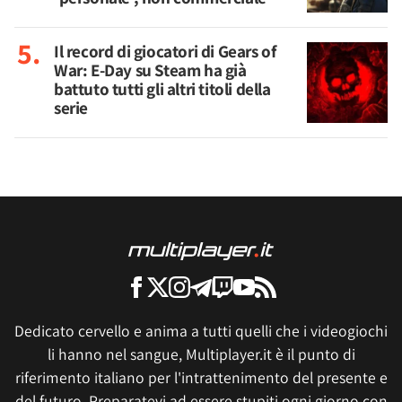
Il record di giocatori di Gears of
War: E-Day su Steam ha già
battuto tutti gli altri titoli della
serie
Dedicato cervello e anima a tutti quelli che i videogiochi
li hanno nel sangue, Multiplayer.it è il punto di
riferimento italiano per l'intrattenimento del presente e
del futuro. Preparatevi ad essere stupiti ogni giorno con