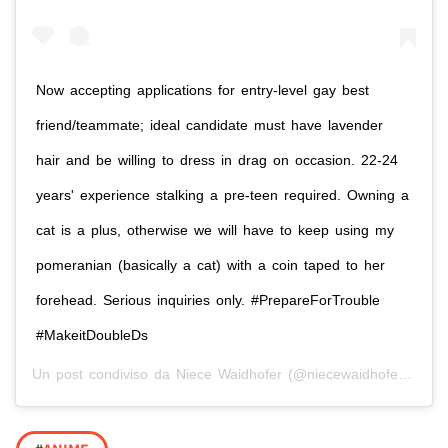
Now accepting applications for entry-level gay best
friend/teammate; ideal candidate must have lavender
hair and be willing to dress in drag on occasion. 22-24
years' experience stalking a pre-teen required. Owning a
cat is a plus, otherwise we will have to keep using my
pomeranian (basically a cat) with a coin taped to her
forehead. Serious inquiries only. #PrepareForTrouble
#MakeitDoubleDs
Un post condiviso da
Niece Waidhofer
(@niecewaidhofer) in data: