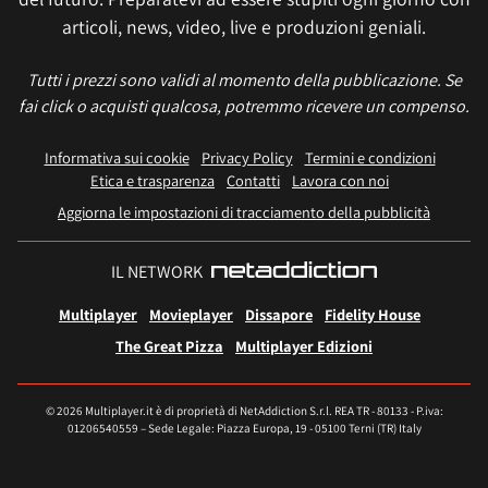
articoli, news, video, live e produzioni geniali.
Tutti i prezzi sono validi al momento della pubblicazione. Se
fai click o acquisti qualcosa, potremmo ricevere un compenso.
Informativa sui cookie
Privacy Policy
Termini e condizioni
Etica e trasparenza
Contatti
Lavora con noi
Aggiorna le impostazioni di tracciamento della pubblicità
IL NETWORK
Multiplayer
Movieplayer
Dissapore
Fidelity House
The Great Pizza
Multiplayer Edizioni
© 2026 Multiplayer.it è di proprietà di NetAddiction S.r.l. REA TR - 80133 - P.iva:
01206540559 – Sede Legale: Piazza Europa, 19 - 05100 Terni (TR) Italy