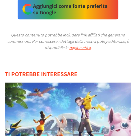
Aggiungici come fonte preferita
su Google
Questo contenuto potrebbe includere link affiliati che generano
commissioni.
Per conoscere i dettagli della nostra policy editoriale, è
disponibile la
pagina etica
.
TI POTREBBE INTERESSARE