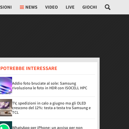
SIONI
NEWS
VIDEO
LIVE
GIOCHI
I POTREBBE INTERESSARE
Addio foto bruciate al sole: Samsung
rivoluziona le foto in HDR con ISOCELL HPC
TV, spedizioni in calo a giugno ma gli OLED
crescono del 12%: testa a testa tra Samsung e
TCL
WhatsApp per iPhone: un avviso per non