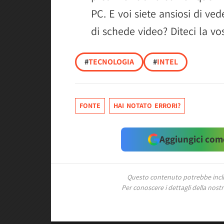
PC. E voi siete ansiosi di ve
di schede video? Diteci la v
#
TECNOLOGIA
#
INTEL
FONTE
HAI NOTATO ERRORI?
Aggiungici come
Questo contenuto potrebbe includ
Per conoscere i dettagli della nostra