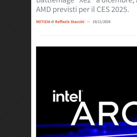
AMD previsti per il CES 2025.
NOTIZIA
di
Raffaele Staccini
—
19/11/2024