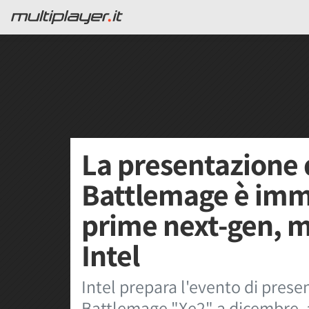
La presentazione 
Battlemage è imm
prime next-gen, m
Intel
Intel prepara l'evento di pres
Battlemage "Xe2" a dicembre, a