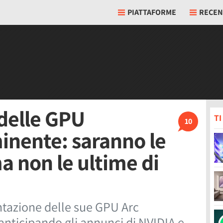
PIATTAFORME
RECEN
delle GPU
T
10
inente: saranno le
a non le ultime di
entazione delle sue GPU Arc
nticipando gli annunci di NVIDIA e