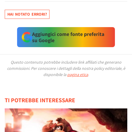
HAI NOTATO ERRORI?
Aggiungici come fonte preferita
su Google
Questo contenuto potrebbe includere link affiliati che generano
commissioni.
Per conoscere i dettagli della nostra policy editoriale, è
disponibile la
pagina etica
.
TI POTREBBE INTERESSARE