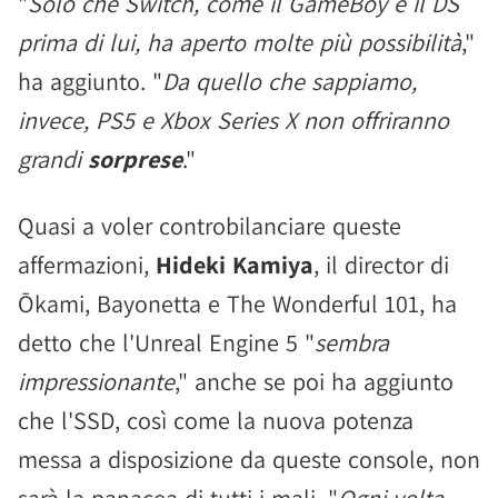
"
Solo che Switch, come il GameBoy e il DS
prima di lui, ha aperto molte più possibilità
,"
ha aggiunto. "
Da quello che sappiamo,
invece, PS5 e Xbox Series X non offriranno
grandi
sorprese
."
Quasi a voler controbilanciare queste
affermazioni,
Hideki Kamiya
, il director di
Ōkami, Bayonetta e The Wonderful 101, ha
detto che l'Unreal Engine 5 "
sembra
impressionante
," anche se poi ha aggiunto
che l'SSD, così come la nuova potenza
messa a disposizione da queste console, non