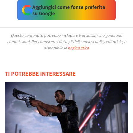
Aggiungici come fonte preferita
su Google
Questo contenuto potrebbe includere link affiliati che generano
commissioni.
Per conoscere i dettagli della nostra policy editoriale, è
disponibile la
pagina etica
.
TI POTREBBE INTERESSARE