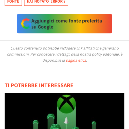
FONTE
HAI NOTATO ERRORI?
Aggiungici come fonte preferita
su Google
Questo contenuto potrebbe includere link affiliati che generano
commissioni.
Per conoscere i dettagli della nostra policy editoriale, è
disponibile la
pagina etica
.
TI POTREBBE INTERESSARE