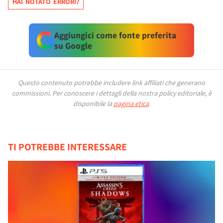
HAI NOTATO ERRORI?
Aggiungici come fonte preferita
su Google
Questo contenuto potrebbe includere link affiliati che generano
commissioni.
Per conoscere i dettagli della nostra policy editoriale, è
disponibile la
pagina etica
.
TI POTREBBE INTERESSARE