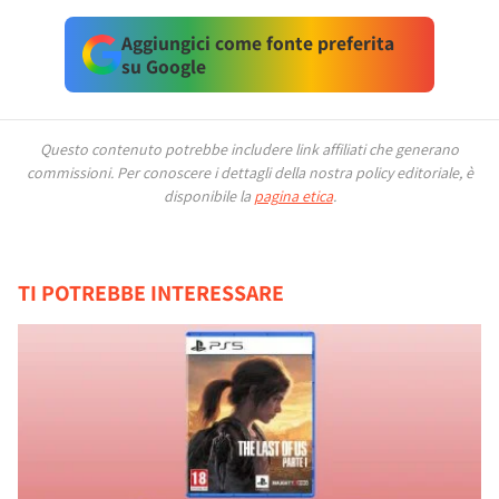
Aggiungici come fonte preferita
su Google
Questo contenuto potrebbe includere link affiliati che generano
commissioni.
Per conoscere i dettagli della nostra policy editoriale, è
disponibile la
pagina etica
.
TI POTREBBE INTERESSARE