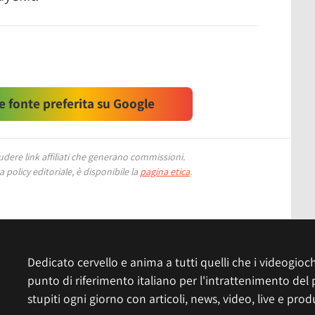
 fonte preferita su Google
ere link affiliati che generano commissioni.
 policy editoriale, è disponibile la
pagina etica
.
Dedicato cervello e anima a tutti quelli che i videogiochi
punto di riferimento italiano per l'intrattenimento del 
stupiti ogni giorno con articoli, news, video, live e prod