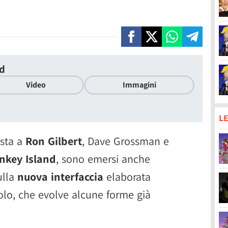
nd
Video
Immagini
LE
ista a
Ron Gilbert
, Dave Grossman e
nkey Island
, sono emersi anche
ulla
nuova interfaccia
elaborata
tolo, che evolve alcune forme già