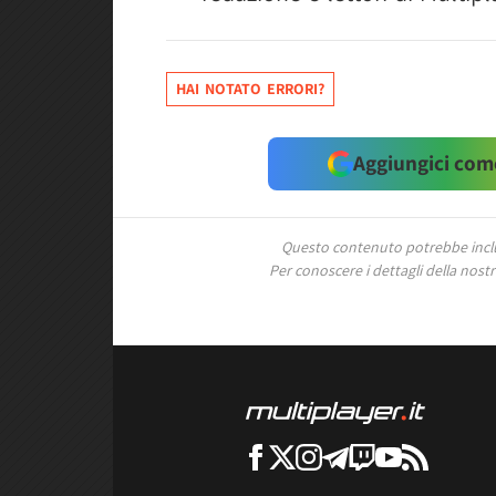
HAI NOTATO ERRORI?
Aggiungici come
Questo contenuto potrebbe includ
Per conoscere i dettagli della nostra