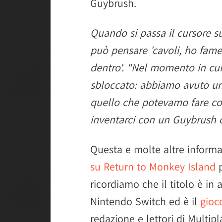
Guybrush.
Quando si passa il cursore s
può pensare 'cavoli, ho fam
dentro'. "Nel momento in cui
sbloccato: abbiamo avuto un'
quello che potevamo fare con
inventarci con un Guybrush co
Questa e molte altre informaz
su Return to Monkey Island
p
ricordiamo che il titolo è in 
Nintendo Switch ed è il
gioc
redazione e lettori di Multipla