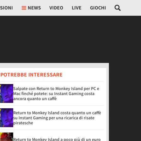
SIONI
NEWS
VIDEO
LIVE
GIOCHI
I POTREBBE INTERESSARE
Salpate con Return to Monkey Island per PC e
Mac finché potete: su Instant Gaming costa
ancora quanto un caffè
Return to Monkey Island costa quanto un caffè
su Instant Gaming per una ricarica di risate
piratesche
Return to Monkey Island a poco più di un euro