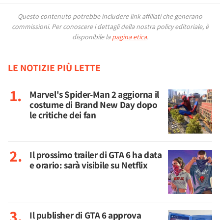
Questo contenuto potrebbe includere link affiliati che generano
commissioni.
Per conoscere i dettagli della nostra policy editoriale, è
disponibile la
pagina etica
.
LE NOTIZIE PIÙ LETTE
Marvel's Spider-Man 2 aggiorna il
costume di Brand New Day dopo
le critiche dei fan
Il prossimo trailer di GTA 6 ha data
e orario: sarà visibile su Netflix
Il publisher di GTA 6 approva