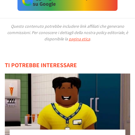
su Google
Questo contenuto potrebbe includere link affiliati che generano
commissioni.
Per conoscere i dettagli della nostra policy editoriale, è
disponibile la
pagina etica
.
TI POTREBBE INTERESSARE