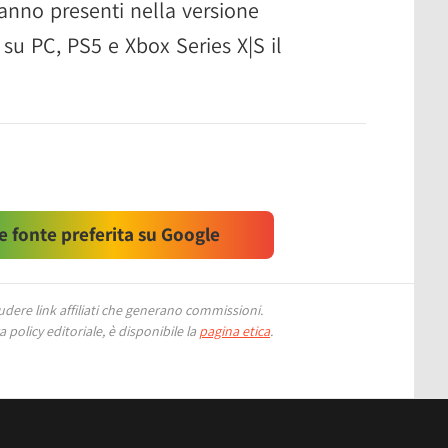
anno presenti nella versione
 su PC, PS5 e Xbox Series X|S il
 fonte preferita su Google
ere link affiliati che generano commissioni.
 policy editoriale, è disponibile la
pagina etica
.