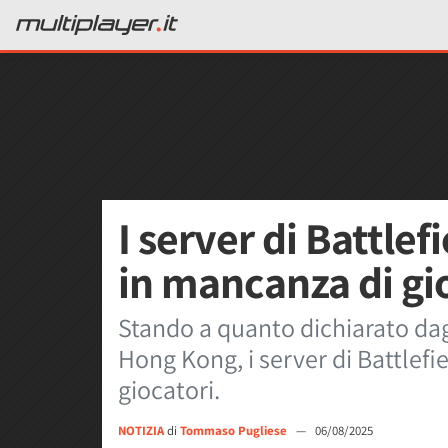
I server di Battlef
in mancanza di gi
Stando a quanto dichiarato dag
Hong Kong, i server di Battlef
giocatori.
NOTIZIA
di
Tommaso Pugliese
—
06/08/2025