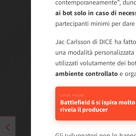
contemporaneamente", dunq
ai bot solo in caso di neces
partecipanti minimi per dare 
Jac Carlsson di DICE ha fatt
una modalità personalizzata d
utilizzati volutamente dei bot
ambiente controllato
e orga
Battlefield 6 si ispira mol
rivela il producer
Gli sviluppatori non lo hanno