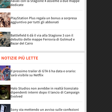
navali con la Stagione 4 assieme a due mappe
dedicate
PlayStation Plus regala un bonus a sorpresa
aggiuntivo per tutti gli abbonati
Battlefield 6 dà il via alla Stagione 3 con il
debutto delle mappe Ferrovia di Golmud e
Bazar del Cairo
 NOTIZIE PIÙ LETTE
Il prossimo trailer di GTA 6 ha data e orario:
sarà visibile su Netflix
Halo Studios non avrebbe in realtà licenziato
dipendenti interni dopo il lancio di Campaign
Evolved
Sony sta mettendo un avviso sulle confezioni