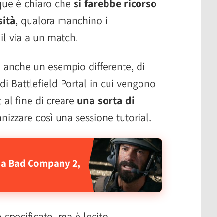
ue è chiaro che
si farebbe ricorso
sità
, qualora manchino i
il via a un match.
o anche un esempio differente, di
i Battlefield Portal in cui vengono
 al fine di creare
una sorta di
nizzare così una sessione tutorial.
to a Bad Company 2,
 specificato, ma è lecito