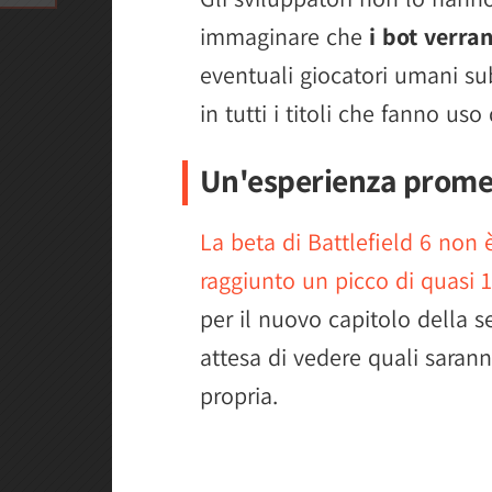
immaginare che
i bot verra
eventuali giocatori umani su
in tutti i titoli che fanno us
Un'esperienza prome
La beta di Battlefield 6 non
raggiunto un picco di quasi 1
per il nuovo capitolo della se
attesa di vedere quali sarann
propria.