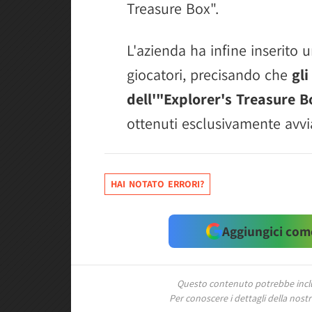
Treasure Box".
L'azienda ha infine inserito u
giocatori, precisando che
gli
dell'"Explorer's Treasure B
ottenuti esclusivamente avv
HAI NOTATO ERRORI?
Aggiungici come
Questo contenuto potrebbe includ
Per conoscere i dettagli della nostra