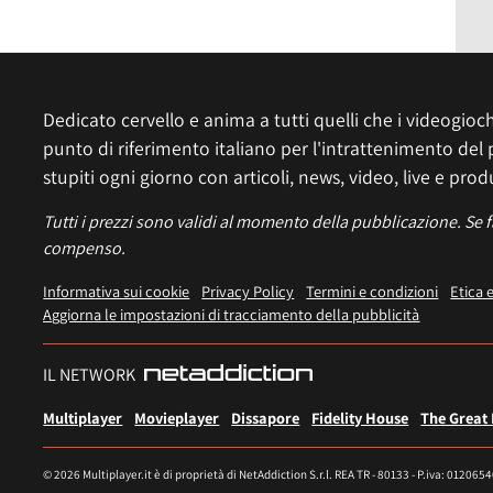
Dedicato cervello e anima a tutti quelli che i videogiochi
punto di riferimento italiano per l'intrattenimento del 
stupiti ogni giorno con articoli, news, video, live e prod
Tutti i prezzi sono validi al momento della pubblicazione. Se 
compenso.
Informativa sui cookie
Privacy Policy
Termini e condizioni
Etica 
Aggiorna le impostazioni di tracciamento della pubblicità
IL NETWORK
Multiplayer
Movieplayer
Dissapore
Fidelity House
The Great
© 2026 Multiplayer.it è di proprietà di NetAddiction S.r.l. REA TR - 80133 - P.iva: 012065