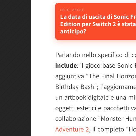
La data di uscita di Sonic F
Edition per Switch 2 è stata
anticipo?
Parlando nello specifico di 
include
: il gioco base Sonic
aggiuntiva "The Final Horizo
Birthday Bash"; l'aggiornam
un artbook digitale e una mi
oggetti estetici e pacchetti va
collaborazione "Monster Hunt
Adventure 2
, il completo "Ho