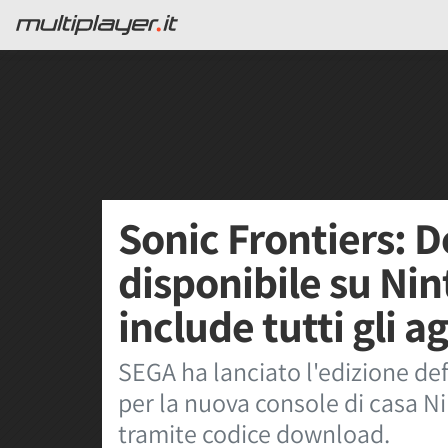
Sonic Frontiers: D
disponibile su Ni
include tutti gli 
SEGA ha lanciato l'edizione de
per la nuova console di casa Ni
tramite codice download.