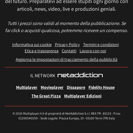
del futuro. Preparatevi ad essere stupiti ogni giorno con
articoli, news, video, live e produzioni geniali.
Tutti i prezzi sono validi al momento della pubblicazione. Se
fai click o acquisti qualcosa, potremmo ricevere un compenso.
Informativa sui cookie
Privacy Policy
Termini e condizioni
Etica e trasparenza
Contatti
Lavora con noi
Aggiorna le impostazioni di tracciamento della pubblicità
IL NETWORK
Multiplayer
Movieplayer
Dissapore
Fidelity House
The Great Pizza
Multiplayer Edizioni
© 2026 Multiplayer.it è di proprietà di NetAddiction S.r.l. REA TR - 80133 - P.iva:
01206540559 – Sede Legale: Piazza Europa, 19 - 05100 Terni (TR) Italy