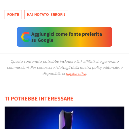
FONTE
HAI NOTATO ERRORI?
Aggiungici come fonte preferita
su Google
Questo contenuto potrebbe includere link affiliati che generano
commissioni.
Per conoscere i dettagli della nostra policy editoriale, è
disponibile la
pagina etica
.
TI POTREBBE INTERESSARE