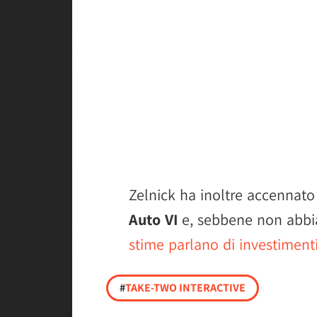
Zelnick ha inoltre accennato
Auto VI
e, sebbene non abbia 
stime parlano di investimenti 
#
TAKE-TWO INTERACTIVE