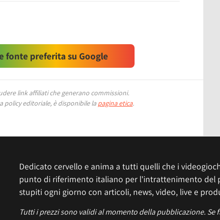
 fonte preferita su Google
ere link affiliati che generano commissioni.
 policy editoriale, è disponibile la
pagina etica
.
Dedicato cervello e anima a tutti quelli che i videogiochi
punto di riferimento italiano per l'intrattenimento del 
stupiti ogni giorno con articoli, news, video, live e prod
Tutti i prezzi sono validi al momento della pubblicazione. Se 