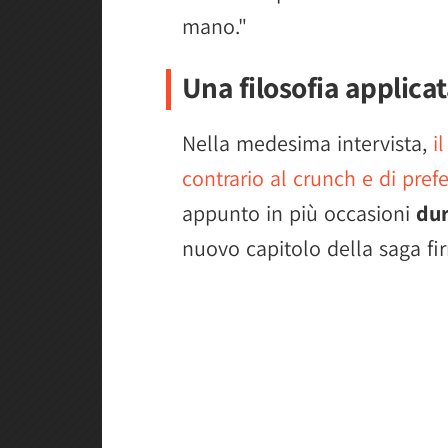
mano."
Una filosofia applicat
Nella medesima intervista,
i
contrario al crunch e di prefe
appunto in più occasioni
dur
nuovo capitolo della saga f