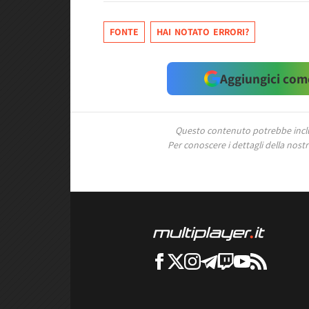
FONTE
HAI NOTATO ERRORI?
Aggiungici come
Questo contenuto potrebbe includ
Per conoscere i dettagli della nostra