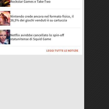
Rockstar Games e Take-Two
Nintendo crede ancora nel formato fisico, il
38,5% dei giochi venduti è su cartuccia
Netflix avrebbe cancellato lo spin-off
statunitense di Squid Game
LEGGI TUTTE LE NOTIZIE