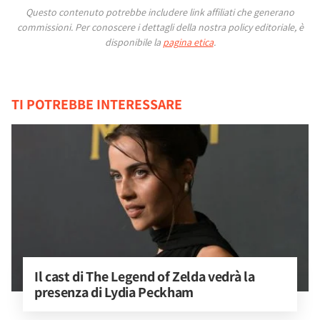
Questo contenuto potrebbe includere link affiliati che generano
commissioni.
Per conoscere i dettagli della nostra policy editoriale, è
disponibile la
pagina etica
.
TI POTREBBE INTERESSARE
Il cast di The Legend of Zelda vedrà la 
presenza di Lydia Peckham