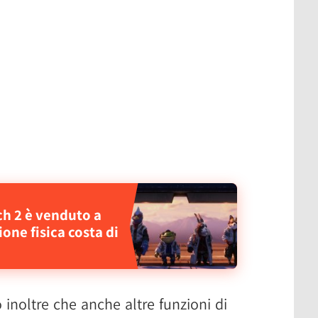
ch 2 è venduto a
one fisica costa di
 inoltre che anche altre funzioni di