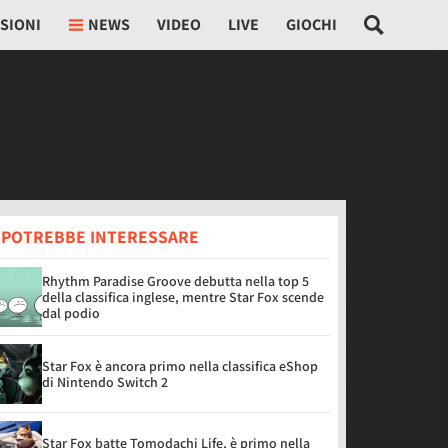
SIONI
NEWS
VIDEO
LIVE
GIOCHI
I POTREBBE INTERESSARE
Rhythm Paradise Groove debutta nella top 5
della classifica inglese, mentre Star Fox scende
dal podio
Star Fox è ancora primo nella classifica eShop
di Nintendo Switch 2
Star Fox batte Tomodachi Life, è primo nella