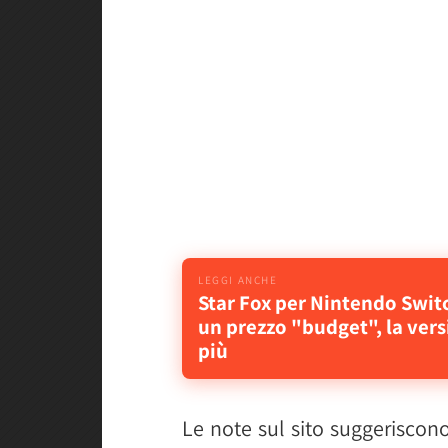
Star Fox per Nintendo Swit
un prezzo "budget", la versi
più
Le note sul sito suggeriscono