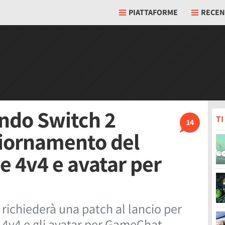
PIATTAFORME
RECEN
endo Switch 2
T
14
giornamento del
ie 4v4 e avatar per
 richiederà una patch al lancio per
 4v4 e gli avatar per GameChat,