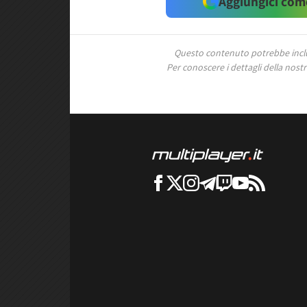
Aggiungici come
Questo contenuto potrebbe includ
Per conoscere i dettagli della nostra