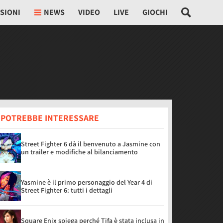
SIONI
NEWS
VIDEO
LIVE
GIOCHI
I POTREBBE INTERESSARE
Street Fighter 6 dà il benvenuto a Jasmine con
un trailer e modifiche al bilanciamento
Yasmine è il primo personaggio del Year 4 di
Street Fighter 6: tutti i dettagli
Square Enix spiega perché Tifa è stata inclusa in