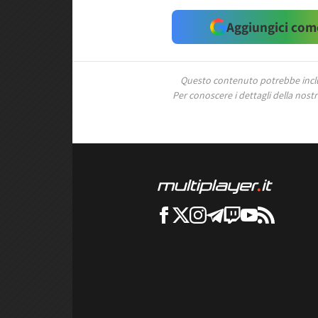
Aggiungici come
Questo contenuto potrebbe includ
Per conoscere i dettagli della nostra