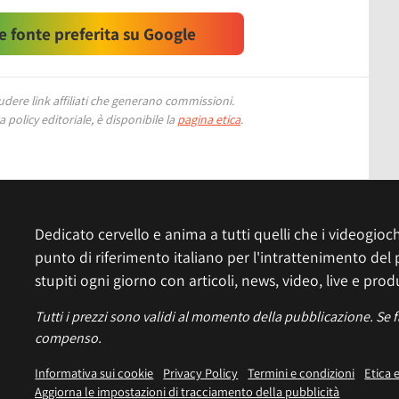
 fonte preferita su Google
ere link affiliati che generano commissioni.
 policy editoriale, è disponibile la
pagina etica
.
Dedicato cervello e anima a tutti quelli che i videogiochi
punto di riferimento italiano per l'intrattenimento del 
stupiti ogni giorno con articoli, news, video, live e prod
Tutti i prezzi sono validi al momento della pubblicazione. Se 
compenso.
Informativa sui cookie
Privacy Policy
Termini e condizioni
Etica 
Aggiorna le impostazioni di tracciamento della pubblicità