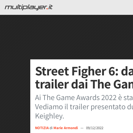
Street Figher 6: da
trailer dai The G
Ai The Game Awards 2022 è stat
Vediamo il trailer presentato d
Keighley.
NOTIZIA
di
Marie Armondi
—
09/12/2022