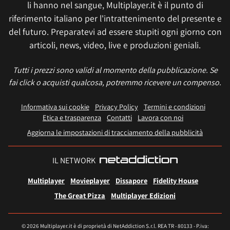
li hanno nel sangue, Multiplayer.it è il punto di
riferimento italiano per l'intrattenimento del presente e
del futuro. Preparatevi ad essere stupiti ogni giorno con
articoli, news, video, live e produzioni geniali.
Tutti i prezzi sono validi al momento della pubblicazione. Se
fai click o acquisti qualcosa, potremmo ricevere un compenso.
Informativa sui cookie
Privacy Policy
Termini e condizioni
Etica e trasparenza
Contatti
Lavora con noi
Aggiorna le impostazioni di tracciamento della pubblicità
IL NETWORK
Multiplayer
Movieplayer
Dissapore
Fidelity House
The Great Pizza
Multiplayer Edizioni
© 2026 Multiplayer.it è di proprietà di NetAddiction S.r.l. REA TR - 80133 - P.iva: