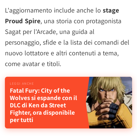
L'aggiornamento include anche lo
stage
Proud Spire
, una storia con protagonista
Sagat per l'Arcade, una guida al
personaggio, sfide e la lista dei comandi del
nuovo lottatore e altri contenuti a tema,
come avatar e titoli.
Fatal Fury: City of the
Wolves si espande con il
DLC di Ken da Street
Fighter, ora disponibile
per tutti